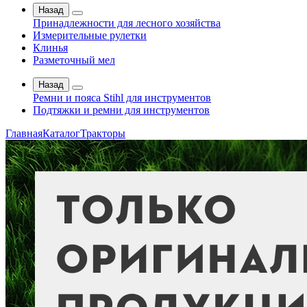
Назад
Принадлежности для лесного хозяйства
Измерительные рулетки
Клинья
Разметочный мел
Назад
Ремни и пояса Stihl для инструментов
Подтяжки и ремни для инструментов
Главная
Каталог
Тракторы